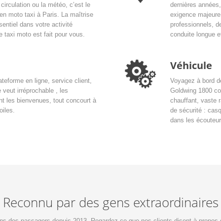
circulation ou la météo, c’est le
dernières années,
 en moto taxi à Paris. La maîtrise
exigence majeure
entiel dans votre activité
professionnels, d
e taxi moto est fait pour vous.
conduite longue e
Véhicule
teforme en ligne, service client,
Voyagez à bord de
 veut irréprochable , les
Goldwing 1800 con
nt les bienvenues, tout concourt à
chauffant, vaste
oiles.
de sécurité : casq
dans les écouteu
Reconnu par des gens extraordinaires
ns des passagers depuis 2013. Regardez ce que nos clients disent à propos 