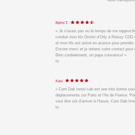
Eleonore A.
pprocher de vous après que vous ayez
« Super
mieux que le gra
sy CDG au terminal 2E. Chauffeur ponctuel
Montparnasse vers St-Denis
prendre sa correspondance.
to
ct pour moi-même.
 »
Mylène L. & Thibault M. Equ
e société de moto taxi pour les
« Merci Daniel, je garde vos
nce. Pour chaque déplacement ou l’on
sympa. On emploie rarement 
ab Innov’cab est la solution. »
je ferai appel à vous. » | Le
to