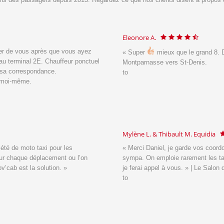
Benjamin C.
« Merci pour tout.
nd 8. Daniel : top conducteur
« . Trajet
recommander. » |
.
Trajet Liancourt R
to
idia
Christophe V.
 coordonnées, Thibault m’a dit que vous étiez très
Commande de derni
les taxis motos mais si une occasion se présente
très sympa et po
 Salon du Cheval.
to